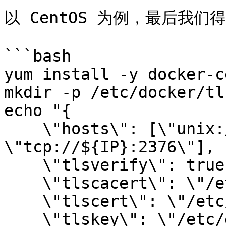
以 CentOS 为例，最后我们
```bash

yum install -y docker-ce
mkdir -p /etc/docker/tls
echo "{

    \"hosts\": [\"unix:///var/run/docker.sock\", 
\"tcp://${IP}:2376\"],

    \"tlsverify\": true,

    \"tlscacert\": \"/etc/docker/tls/ca.crt\",

    \"tlscert\": \"/etc/docker/tls/server.crt\",

    \"tlskey\": \"/etc/docker/tls/server.key\",
