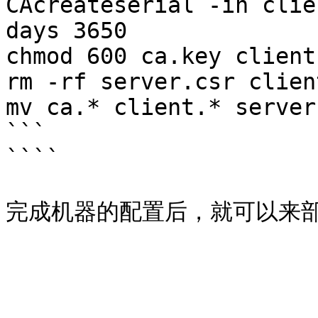
CAcreateserial -in clie
days 3650

chmod 600 ca.key client
rm -rf server.csr clien
mv ca.* client.* server
```

````
