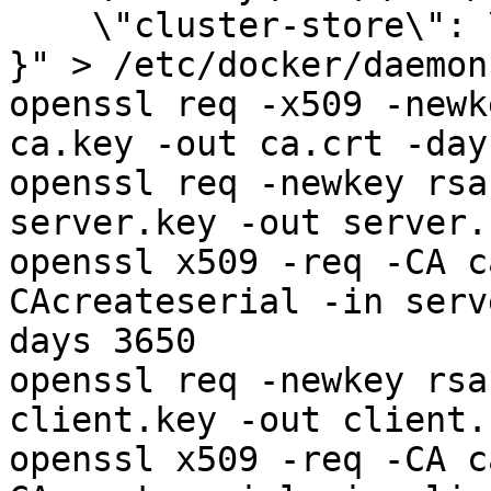
    \"cluster-store\": \"etcd://${ERU_ETCD}\"

}" > /etc/docker/daemon
openssl req -x509 -newk
ca.key -out ca.crt -day
openssl req -newkey rsa
server.key -out server.
openssl x509 -req -CA c
CAcreateserial -in serv
days 3650

openssl req -newkey rsa
client.key -out client.
openssl x509 -req -CA c