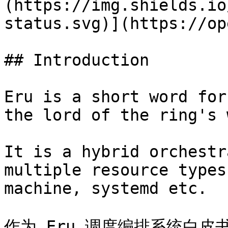
(https://img.shields.io
status.svg)](https://op
## Introduction

Eru is a short word for
the lord of the ring's 
It is a hybrid orchestr
multiple resource types
machine, systemd etc.

作为 Eru 调度编排系统白皮