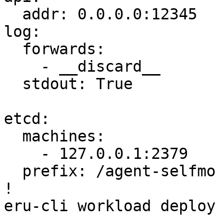
  addr: 0.0.0.0:12345

log:

  forwards:

    - __discard__

  stdout: True

etcd:

  machines:

    - 127.0.0.1:2379

  prefix: /agent-selfmon

!

eru-cli workload deploy