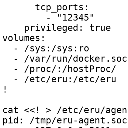
      tcp_ports:

        - "12345"

    privileged: true

volumes:

  - /sys:/sys:ro

  - /var/run/docker.sock:/var/run/docker.sock

  - /proc/:/hostProc/

  - /etc/eru:/etc/eru

!

cat <<! > /etc/eru/agen
pid: /tmp/eru-agent.sock