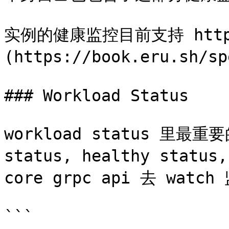
实例的健康监控目前支持 http 
(https://book.eru.sh
### Workload Status

workload status 里最重要
status, healthy sta
core grpc api 去 watch
```
