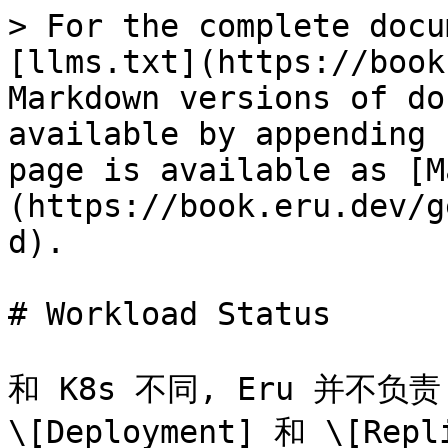
> For the complete docu
[llms.txt](https://book
Markdown versions of do
available by appending 
page is available as [M
(https://book.eru.dev/g
d).

# Workload Status

和 K8s 不同, Eru 并不负责
\[Deployment] 和 \[Re