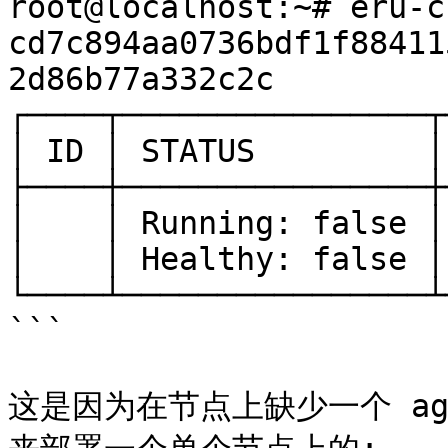
root@localhost:~# eru-c
cd7c894aa0736bdf1f88411
2d86b77a332c2c

┌────┬────────────────┬
│ ID │ STATUS         │
├────┼────────────────┼
│    │ Running: false │
│    │ Healthy: false │
└────┴────────────────┴
```

这是因为在节点上缺少一个 agen