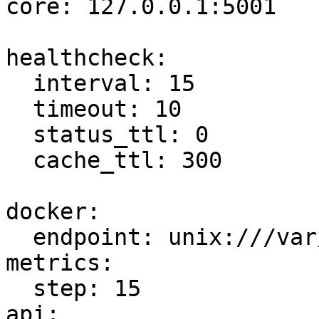
core: 127.0.0.1:5001

healthcheck:

  interval: 15

  timeout: 10

  status_ttl: 0

  cache_ttl: 300

docker:

  endpoint: unix:///var/run/docker.sock

metrics:

  step: 15

api:
