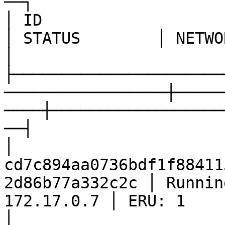
──┐

│ ID                                                               
│ STATUS        │ NETWORKS           │ E
│

├──────────────────────
─────────────────┼─────
────┼──────────────────
──┤

│ 
cd7c894aa0736bdf1f88411
2d86b77a332c2c │ Runnin
172.17.0.7 │ ERU: 1                                        
│
