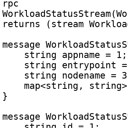
rpc 
WorkloadStatusStream(Wo
returns (stream Workloa
message WorkloadStatusS
    string appname = 1;

    string entrypoint = 2;

    string nodename = 3;

    map<string, string> labels = 4;

}

message WorkloadStatusS
    string id = 1;
