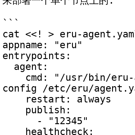
来部署一个单个节点上的:

```

cat <<! > eru-agent.yaml
appname: "eru"

entrypoints:

  agent:

    cmd: "/usr/bin/eru-agent --hostname node1 --
config /etc/eru/agent.ya
    restart: always

    publish:

      - "12345"

    healthcheck:
