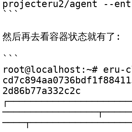
projecteru2/agent --ent
```

然后再去看容器状态就有了:

```

root@localhost:~# eru-c
cd7c894aa0736bdf1f88411
2d86b77a332c2c

┌──────────────────────
─────────────────┬─────
────┬──────────────────